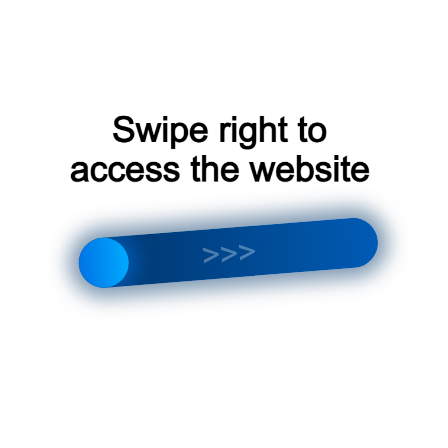
сокращать расходы на электроэнергию.
Сокращение риска поломок
: Регулярные
проверки и техническое обслуживание
помогают выявить потенциальные проблемы
на ранней стадии, что позволяет
предотвратить поломки и сократить время
простоя системы.
Улучшение качества воздуха
: Регулярная
замена фильтров и очистка системы помогает
поддерживать высокое качество воздуха, что
важно для здоровья и комфорта людей,
находящихся в помещении.
Пrolонгация срока службы
: Регулярное
обслуживание помогает продлить срок службы
системы климат-контроля, что сокращает
расходы на ремонт и замену.
Советы по выбору Mitsushito
кондиционеры для Москвы